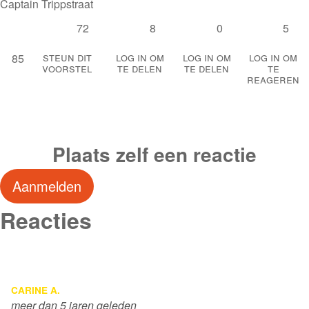
Captain Trippstraat
72
8
0
5
Steun dit
Log in om
Log in om
Log in om
85
voorstel
te delen
te delen
te
reageren
Plaats zelf een reactie
Aanmelden
Reacties
CARINE A.
meer dan 5 jaren geleden