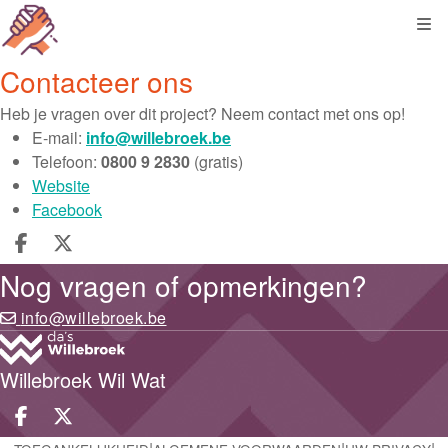
Kli
Contacteer ons
Heb je vragen over dit project? Neem contact met ons op!
E-mail:
info@willebroek.be
Telefoon:
0800 9 2830
(gratis)
Website
Facebook
Deel op facebook
Deel op X
Nog vragen of opmerkingen?
info@willebroek.be
Willebroek Wil Wat
Deel op facebook
Deel op X