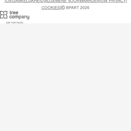
|
|
|
TOEGANKELIJKHEID
ALGEMENE VOORWAARDEN
UW PRIVACY
|
COOKIES
BPART 2026