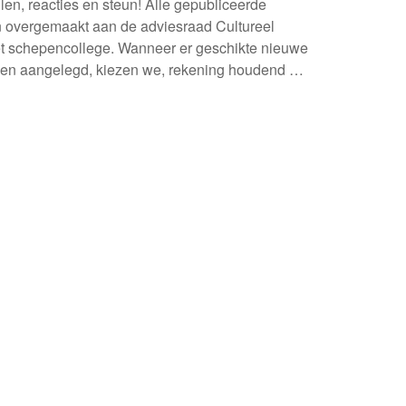
llen, reacties en steun! Alle gepubliceerde
n overgemaakt aan de adviesraad Cultureel
t schepencollege. Wanneer er geschikte nieuwe
rden aangelegd, kiezen we, rekening houdend met
 uit deze lijst.