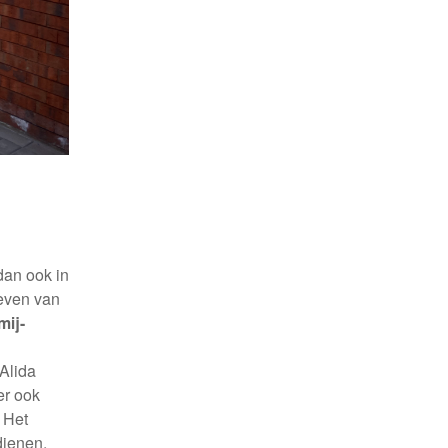
dan ook in
even van
mij-
 Alida
er ook
 Het
dienen.