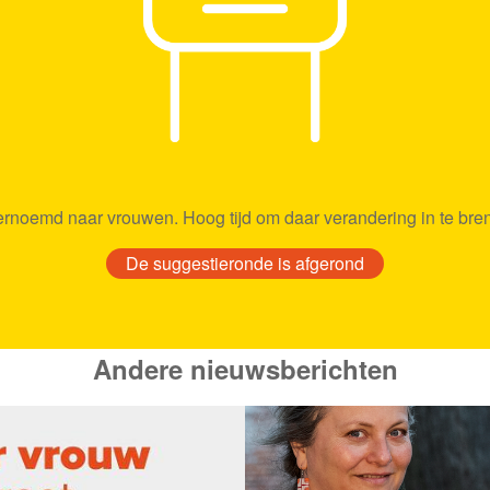
ernoemd naar vrouwen. Hoog tijd om daar verandering in te bre
De suggestieronde is afgerond
Andere nieuwsberichten