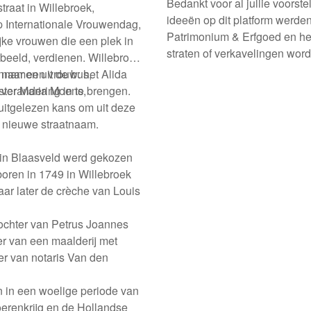
Bedankt voor al jullie voorste
traat in Willebroek,
ideeën op dit platform werde
p Internationale Vrouwendag,
Patrimonium & Erfgoed en he
jke vrouwen die een plek in
straten of verkavelingen wo
tbeeld, verdienen. Willebroek
de specifieke locatie, een naam
naar een vrouw: het Alida
nnamen uit de bus,
 verandering in te brengen.
dster Maria Moens,
itgelezen kans om uit deze
n nieuwe straatnaam.
i in Blaasveld werd gekozen
boren in 1749 in Willebroek
ar later de crèche van Louis
ochter van Petrus Joannes
r van een maalderij met
er van notaris Van den
n in een woelige periode van
oerenkrijg en de Hollandse