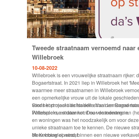
Tweede straatnaam vernoemd naar 
Willebroek
10-08-2022
Willebroek is een vrouwelijke straatnaam rijker: 
Bogaertstraat. In 2021 liep in Willebroek het 'Mee
waarmee meer straatnamen in Willebroek vern
een opmerkelijke vrouw uit de lokale geschied
voor het project slechts één straat vernoemd naa
Sinds kort maakt de Isabella Van den Bogaertstra
Petersplein, en daar komt nu verandering in.
Willebroekse stratennet. Door de toename en (h
en woningen was het noodzakelijk om voor deze l
unieke straatnaam toe te kennen. De nieuwe straa
de Kebbinglei werd, binnen een nieuwe verkavel
Meer vrouw op straat