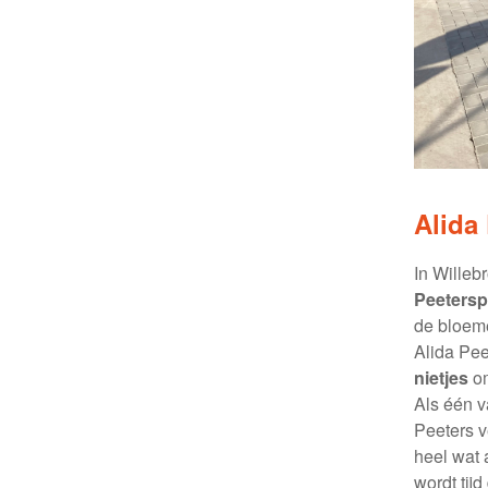
Alida
In Willeb
Peetersp
de bloem
Alida Pee
nietjes
om
Als één v
Peeters v
heel wat 
wordt tij