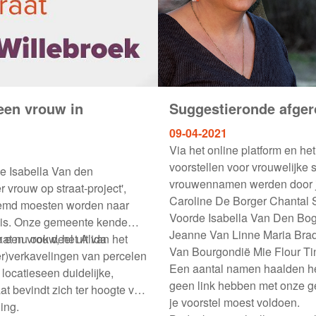
een vrouw in
Suggestieronde afge
09-04-2021
Via het online platform en h
voorstellen voor vrouwelijke
de Isabella Van den
vrouwennamen werden door jul
r vrouw op straat-project',
Caroline De Borger Chantal 
oemd moesten worden naar
Voorde Isabella Van Den Bo
enis. Onze gemeente kende
Jeanne Van Linne Maria Brad
r een vrouw, het Alida
at nu ook deel uit van het
Van Bourgondië Mie Flour T
er)verkavelingen van percelen
Een aantal namen haalden het 
ocatieseen duidelijke,
geen link hebben met onze g
t bevindt zich ter hoogte van
je voorstel moest voldoen.
ing.