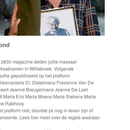
rond
et 2830 magazine deden jullie massaal
 straatnamen in Willebroek. Volgende
lie gepubliceerd op het platform:
Steenackers Cl. Distelmans Flavienne Van De
gaert Jeanne Breugelmans Jeanne De Laet
t Maria Erix Maria Moens Maria Siebens Maria
ine Rabhooy
platform niet, doordat ze nog in leven zijn of
emeente. Lees hier meer over de regels waaraan