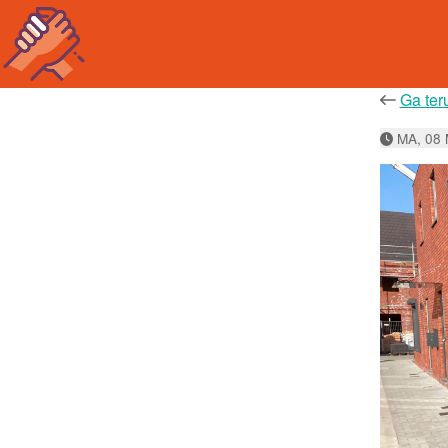
Ga ter
MA, 08