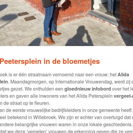
 Peetersplein in de bloemetjes
roek is er één straatnaam vernoemd naar een vrouw: het
Alida
lein
. Maandagmorgen, op Internationale Vrouwendag, werd zij 
etjes gezet. We onthulden een
gloednieuw infobord
over het l
ters en gaven alle inwoners van het Alida Petersplein
vergeet-
 de straat op te fleuren.
an de eerste vrouwelijke bedrijfsleiders in onze gemeente heeft
eel betekend in Willebroek. We zijn er echter van overtuigd dat 
andere belangrijke vrouwen waren in onze lokale geschiedenis.
d dat we deze ‘vergeten’ vrouwen de erkenning geven die ze ver