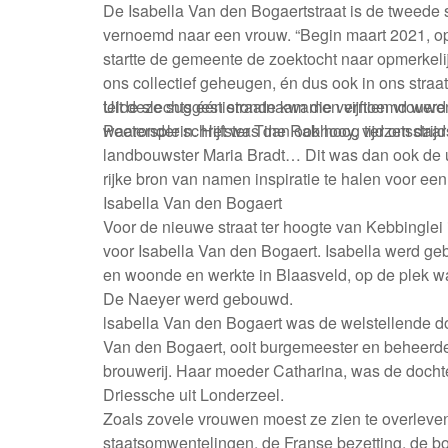
De Isabella Van den Bogaertstraat is de tweede s
vernoemd naar een vrouw. “Begin maart 2021, o
startte de gemeente de zoektocht naar opmerkeli
ons collectief geheugen, én dus ook in ons straa
telde slechts één straatnaam die vernoemd werd 
Uit deze suggestieronde kwamen vijftien vrouwe
Peetersplein. Het was dan ook hoog tijd om daar
waaronder schrijfster Tine Rabhooy, verzetsstrij
landbouwster Maria Bradt… Dit was dan ook de u
rijke bron van namen inspiratie te halen voor ee
Isabella Van den Bogaert
Voor de nieuwe straat ter hoogte van Kebbingle
voor Isabella Van den Bogaert. Isabella werd ge
en woonde en werkte in Blaasveld, op de plek wa
De Naeyer werd gebouwd.
lsabella Van den Bogaert was de welstellende d
Van den Bogaert, ooit burgemeester en beheerde
brouwerij. Haar moeder Catharina, was de docht
Driessche uit Londerzeel.
Zoals zovele vrouwen moest ze zien te overleve
staatsomwentelingen, de Franse bezetting, de b