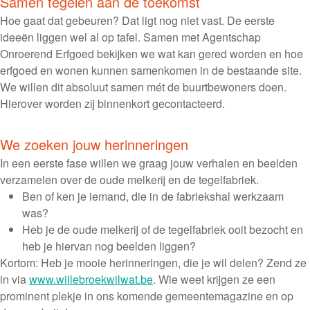
Samen tegelen aan de toekomst
Hoe gaat dat gebeuren? Dat ligt nog niet vast. De eerste
ideeën liggen wel al op tafel. Samen met Agentschap
Onroerend Erfgoed bekijken we wat kan gered worden en hoe
erfgoed en wonen kunnen samenkomen in de bestaande site.
We willen dit absoluut samen mét de buurtbewoners doen.
Hierover worden zij binnenkort gecontacteerd.
We zoeken jouw herinneringen
In een eerste fase willen we graag jouw verhalen en beelden
verzamelen over de oude melkerij en de tegelfabriek.
Ben of ken je iemand, die in de fabriekshal werkzaam
was?
Heb je de oude melkerij of de tegelfabriek ooit bezocht en
heb je hiervan nog beelden liggen?
Kortom: Heb je mooie herinneringen, die je wil delen? Zend ze
in via
www.willebroekwilwat.be
. Wie weet krijgen ze een
prominent plekje in ons komende gemeentemagazine en op