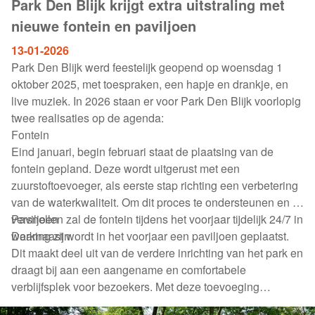
Park Den Blijk krijgt extra uitstraling met
nieuwe fontein en paviljoen
13-01-2026
Park Den Blijk werd feestelijk geopend op woensdag 1
oktober 2025, met toespraken, een hapje en drankje, en
live muziek. In 2026 staan er voor Park Den Blijk voorlopig
twee realisaties op de agenda:
Fontein
Eind januari, begin februari staat de plaatsing van de
fontein gepland. Deze wordt uitgerust met een
zuurstoftoevoeger, als eerste stap richting een verbetering
van de waterkwaliteit. Om dit proces te ondersteunen en te
versnellen zal de fontein tijdens het voorjaar tijdelijk 24/7 in
Paviljoen
werking zijn.
Daarnaast wordt in het voorjaar een paviljoen geplaatst.
Dit maakt deel uit van de verdere inrichting van het park en
draagt bij aan een aangename en comfortabele
verblijfsplek voor bezoekers. Met deze toevoeging
versterken we de beleving en het gebruik van het park.