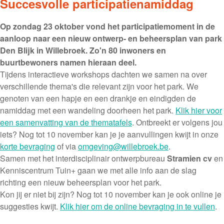
Succesvolle participatienamiddag
Op zondag 23 oktober vond het participatiemoment in de
aanloop naar een nieuw ontwerp- en beheersplan van park
Den Blijk in Willebroek. Zo'n 80 inwoners en
buurtbewoners namen hieraan deel.
Tijdens interactieve workshops dachten we samen na over
verschillende thema's die relevant zijn voor het park. We
genoten van een hapje en een drankje en eindigden de
namiddag met een wandeling doorheen het park.
Klik hier voor
een samenvatting van de thematafels
. Ontbreekt er volgens jou
iets? Nog tot 10 november kan je je aanvullingen kwijt in onze
korte bevraging
of via
omgeving@willebroek.be
.
Samen met het interdisciplinair ontwerpbureau
Stramien cv
en
Kenniscentrum Tuin+ gaan we met alle info aan de slag
richting een nieuw beheersplan voor het park.
Kon jij er niet bij zijn? Nog tot 10 november kan je ook online je
suggesties kwijt.
Klik hier om de online bevraging in te vullen
.