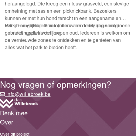
heraangelegd. Die kreeg een nieuw grasveld, een stevige
omheining met sas en een picknickbank. Bezoekers
kunnen er met hun hond terecht in een aangename en
veilige omgeving. Een infobord aan de ingang somt de
Park Den Blijk biedt zo opnieuw een veelzijdige en groene
gebruiksregels duidelijk op.
ontmoetingsplek voor jong en oud. Iedereen is welkom om
de vernieuwde zones te ontdekken en te genieten van
alles wat het park te bieden heeft.
Nog vragen of opmerkingen?
info@willebroek.be
Denk mee
Over
Over dit project