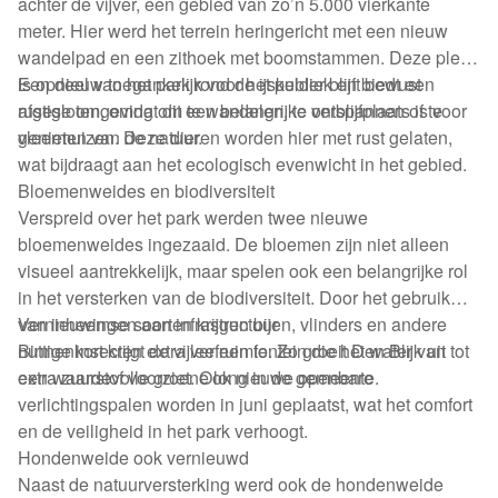
achter de vijver, een gebied van zo’n 5.000 vierkante
meter. Hier werd het terrein heringericht met een nieuw
wandelpad en een zithoek met boomstammen. Deze plek
is opnieuw toegankelijk voor het publiek en biedt een
Een deel van het park rond de ijskelder blijft bewust
rustige omgeving om te wandelen, te ontspannen of te
afgesloten, omdat dit een belangrijke verblijfplaats is voor
genieten van de natuur.
vleermuizen. Deze dieren worden hier met rust gelaten,
wat bijdraagt aan het ecologisch evenwicht in het gebied.
Bloemenweides en biodiversiteit
Verspreid over het park werden twee nieuwe
bloemenweides ingezaaid. De bloemen zijn niet alleen
visueel aantrekkelijk, maar spelen ook een belangrijke rol
in het versterken van de biodiversiteit. Door het gebruik
van inheemse soorten krijgen bijen, vlinders en andere
Vernieuwingen aan infrastructuur
nuttige insecten extra leefruimte. Zo groeit Den Blijk uit tot
Binnenkort krijgt de vijver een fontein die het water van
een waardevolle groene long in de gemeente.
extra zuurstof voorziet. Ook nieuwe openbare
verlichtingspalen worden in juni geplaatst, wat het comfort
en de veiligheid in het park verhoogt.
Hondenweide ook vernieuwd
Naast de natuurversterking werd ook de hondenweide