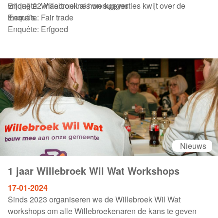
vrijdag 22 maart online hun suggesties kwijt over de
Enquête: Willebroek als werkgever
thema’s.
Enquête: Fair trade
Enquête: Erfgoed
Nieuws
1 jaar Willebroek Wil Wat Workshops
17-01-2024
Sinds 2023 organiseren we de Willebroek Wil Wat
workshops om alle Willebroekenaren de kans te geven