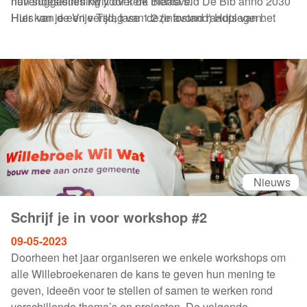
nevenbestemming voor kerk Blaasveld De Bib anno 2030
hun suggesties kwijt over de thema’s.
Huis van de Vrije Tijd, fase 1.2 (infostand) Huis van het
Hier kan je een verslag van deze avond raadplegen.
Kind (infostand)
Nieuws
Schrijf je in voor workshop #2
09-05-2023
Doorheen het jaar organiseren we enkele workshops om
alle Willebroekenaren de kans te geven hun mening te
geven, ideeën voor te stellen of samen te werken rond
verschillende thema’s en projecten. De volgende