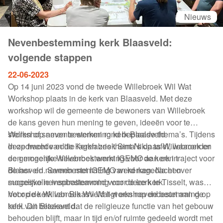
Nieuws
Nevenbestemming kerk Blaasveld:
volgende stappen
22-06-2023
Op 14 juni 2023 vond de tweede Willebroek Wil Wat
Workshop plaats in de kerk van Blaasveld. Met deze
workshop wil de gemeente de bewoners van Willebroek
de kans geven hun mening te geven, ideeën voor te
stellen of samen te werken rond bepaalde thema’s. Tijdens
Workshop nevenbestemming kerk Blaasveld
deze tweede editie lagen zes thema’s op tafel, waaronder
In opdracht van de Kerkfabriek Sint-Niklaas Willebroek en
een mogelijke nevenbestemming voor de kerk in
de gemeente Willebroek werkt IGEMO aan een traject voor
Blaasveld. Samen met IGEMO werd nagedacht over
de her- en nevenbestemming van kerken. Na een
mogelijke nevenbestemming voor deze kerk.
succesvolle inspiratieavond voor de kerk te Tisselt, was
het op de Willebroek Wil Wat-workshop de beurt aan de
Voor de kerk van Blaasveld ligt een nevenbestemming op
kerk van Blaasveld.
tafel. Dit betekent dat de religieuze functie van het gebouw
behouden blijft, maar in tijd en/of ruimte gedeeld wordt met