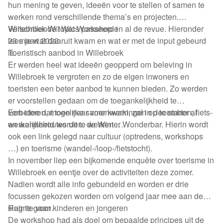
hun mening te geven, ideeën voor te stellen of samen te
werken rond verschillende thema’s en projecten.
Verschillende topics passeerden al de revue. Hieronder
Willebroek Wil Wat Workshop 1
lees je wat daaruit kwam en wat er met de input gebeurd
23 maart 2023
is.
Toeristisch aanbod in Willebroek
Er werden heel wat ideeën geopperd om beleving in
Willebroek te vergroten en zo de eigen inwoners en
toeristen een beter aanbod te kunnen bieden. Zo werden
er voorstellen gedaan om de toegankelijkheid te
verbeteren, mogelijke samenwerkingen op te starten, fiets-
Een idee dat toen naar voor kwam, zal in december al
en wandelroutes uit te werken …
werkelijkheid worden: de Winter Wonderbar. Hierin wordt
ook een link gelegd naar cultuur (optredens, workshops
…) en toerisme (wandel-/loop-/fietstocht).
In november liep een bijkomende enquête over toerisme in
Willebroek en eentje over de activiteiten deze zomer.
Nadien wordt alle info gebundeld en worden er drie
focussen gekozen worden om volgend jaar mee aan de
slag te gaan.
Ruimte voor kinderen en jongeren
De workshop had als doel om bepaalde principes uit de