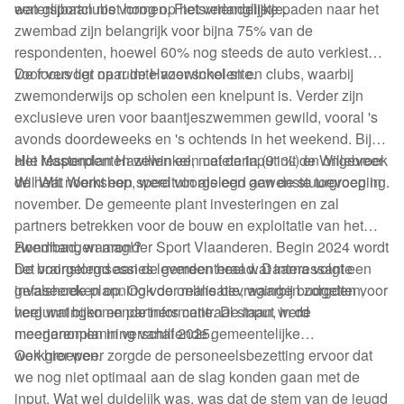
een glijbaan niet hoog op het verlanglijstje.
watersportclubs vormen. Fietsvriendelijke paden naar het
zwembad zijn belangrijk voor bijna 75% van de
respondenten, hoewel 60% nog steeds de auto verkiest
voor vervoer naar de Hazewinkel-site.
De focus ligt op ruimte voor scholen en clubs, waarbij
zwemonderwijs op scholen een knelpunt is. Verder zijn
exclusieve uren voor baantjeszwemmen gewild, vooral 's
avonds doordeweeks en 's ochtends in het weekend. Bijna
alle respondenten willen een cafetaria (91%) en ongeveer
Het Masterplan Hazewinkel, met de input uit de Willebroek
de helft noemt een speeltuin als een gewenste toevoeging.
Wil Wat Workshop, werd voorgelegd aan de stuurgroep in
november. De gemeente plant investeringen en zal
partners betrekken voor de bouw en exploitatie van het
zwembad, waaronder Sport Vlaanderen. Begin 2024 wordt
Rondhangen mag!?
het voorgelegd aan de gemeenteraad. Daarna volgt een
De brainstormsessies leverden heel wat interessante
gefaseerde planning voor realisatie, waarbij budgetten,
invalshoeken op. Ook de online bevragingen zorgden voor
vergunningen en partners centraal staan, in de
heel wat bijkomende informatie. De input werd
meerjarenplanning vanaf 2025.
meegenomen in verschillende gemeentelijke
werkgroepen.
Ook hier weer zorgde de personeelsbezetting ervoor dat
we nog niet optimaal aan de slag konden gaan met de
input. Wat wel duidelijk was, was dat de stem van de jeugd