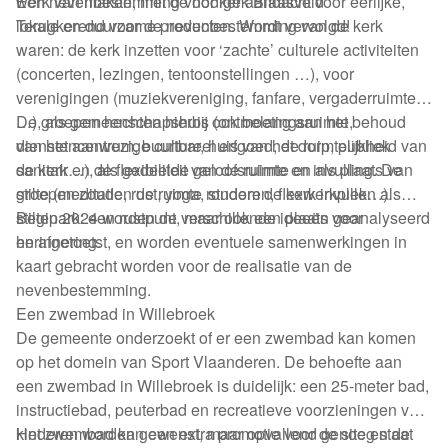
werk van maken, met de nodige aandacht voor eerlijke,
Een nevenbestemming voor kerk Blaasveld
lokale en duurzame producten. Wordt vervolgd!
Terugkerend voor de nevenbestemming van de kerk
waren: de kerk inzetten voor ‘zachte’ culturele activiteiten
(concerten, lezingen, tentoonstellingen …), voor
verenigingen (muziekvereniging, fanfare, vergaderruimte,
…), als gemeenschapshuis (ontmoetingsruimte,
De groepen hechten hierbij ook belang aan het behoud
dienstencentrum, buurtbar, huis van het dorp, publiek
van het aanwezige cultureel erfgoed, de ruimtelijkheid van
sanitair…), als gedeelde geloofsruimte en als plaats van
de kerk en de flexibiliteit van de ruimte en invulling. De
stilte (meditatie, rust, yoga, studeren, flexwerkplek…).
groepen zouden de ruimte rondom de kerk invullen als
stiltepark: een rustpunt, maar ook een plaats voor
Begin 2024 worden de verschillende ideeën geanalyseerd
herinnering.
en afgetoetst, en worden eventuele samenwerkingen in
kaart gebracht worden voor de realisatie van de
nevenbestemming.
Een zwembad in Willebroek
De gemeente onderzoekt of er een zwembad kan komen
op het domein van Sport Vlaanderen. De behoefte aan
een zwembad in Willebroek is duidelijk: een 25-meter bad,
instructiebad, peuterbad en recreatieve voorzieningen voor
kinderen worden gewenst, maar opvallend genoeg staat
Het zwembad kan een extra promotie voor de site en de