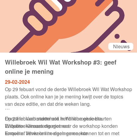
“gewone”, alfabetisch gerangschikte rekken kan. Voor elk
wat wils dus!
Nieuws
Willebroek Wil Wat Workshop #3: geef
online je mening
29-02-2024
Op 29 febuari vond de derde Willebroek Wil Wat Workshop
plaats. Ook online kan je je mening kwijt over de topics
van deze editie, en dat drie weken lang.
Op 29 februari startte ook het online gedeelte.
Enquête: Verbondenheid in Willebroekse buurten
Willebroekenaars die niet naar de workshop konden
Enquête: Klimaatengagement
komen of liever online deelnemen, kunnen tot en met
Enquête: Winkelen in eigen gemeente