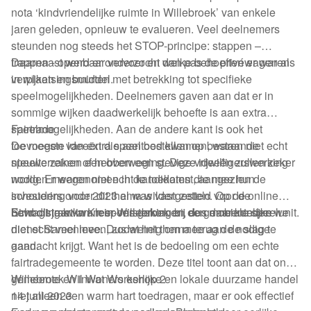
nota ‘kindvriendelijke ruimte in Willebroek’ van enkele
jaren geleden, opnieuw te evalueren. Veel deelnemers
steunden nog steeds het STOP-principe: stappen –
trappen - openbaar vervoer en dan pas de privéwagen als
Daarnaast werd er onderzocht welke behoeften er waren
verplaatsingsmiddel.
in wijken en buurten met betrekking tot specifieke
speelmogelijkheden. Deelnemers gaven aan dat er in
sommige wijken daadwerkelijk behoefte is aan extra
speelmogelijkheden. Aan de andere kant is ook het
Fairtrade
toevoegen van extra speeltoestellen op bestaande
De meeste ideeën die aan bod kwamen, waren niet echt
speelterreinen een overweging. Deze ideeën zullen zeker
nieuwe zaken of hebben een stevige vrijwilligerswerking
worden meegenomen in de toekomst, aangezien de
nodig. Er waren niet echt kandidaten die mee hun
investering voor 2023 al was vastgesteld voor de
schouders onder dit thema wilden zetten. Op de online
Schoolstraat in Klein-Willebroek en een mobiele speelunit.
bevraging kwam respons gekomen, dus daar konden we
Eind dit jaar kwam er versterking bij de gemeentelijke
niet echt veel mee. Dus weinig om mee aan de slag te
dienst Samenleven, zodat het thema terug de nodige
gaan.
aandacht krijgt. Want het is de bedoeling om een echte
fairtradegemeente te worden. Deze titel toont aan dat onze
gemeente en inwoners eerlijke en lokale duurzame handel
Willebroek Wil Wat Workshop 2
niet alleen een warm hart toedragen, maar er ook effectief
14 juni 2023