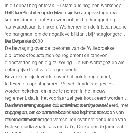
in dit debat nog ontbrak. Er staat dus nog een workshop in
het OverKophuis op de planning.
Het is de intentie om te kijken welke aanpassingen we
kunnen doen in het Brouwershof om het hanggedrag
‘aanvaardbaar’ te maken. We hernemen de infocampagne
‘de hangman’ om de negatieve bijklank bij ‘hangjongeren’
aan te pakken.
De Bib anno 2030
De bevraging over de toekomst van de Willebroekse
bibliotheek focuste zich op reglement en tarieven,
dienstverlening en digitalisering. De Bib wordt gezien als
belangrijke troef voor de gemeente.
Bezoekers zijn tevreden over het huidig reglement,
tarieven en openingsuren. Verschillende suggesties
worden bekeken om mee te nemen in het nieuw
reglement, dat in het voorjaar zal geïntroduceerd worden.
Samenwerking tussen bibliotheken wordt positief
De dienstverlening en collecties worden gewaardeerd, met
ontvangen, en er is interesse in abonnementen voor
suggesties om experts te betrekken bij het uitbreiden van
meerdere locaties.
de collectie. Meningen verschillen over het behouden van
fysieke media zoals cd's en dvd's. De komende jaren zal