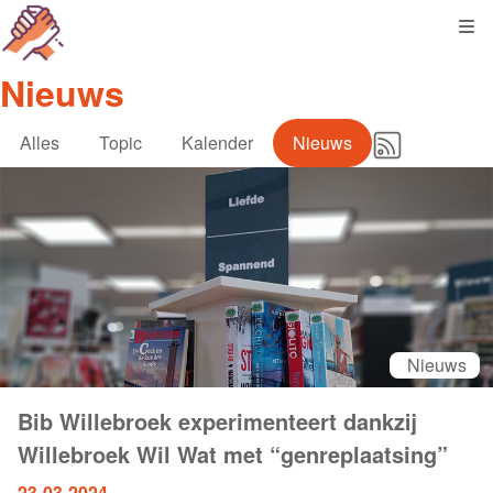
Kli
Nieuws
Alles
Topic
Kalender
Nieuws
Nieuws
Bib Willebroek experimenteert dankzij
Willebroek Wil Wat met “genreplaatsing”
23-03-2024