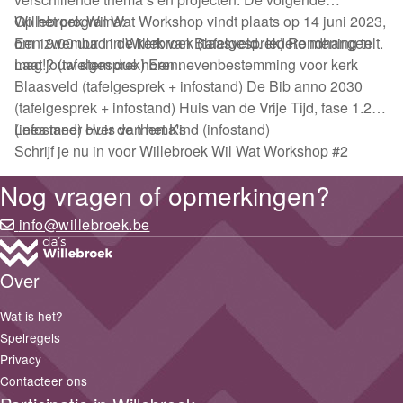
Willebroek Wil Wat Workshop vindt plaats op 14 juni 2023,
Op het programa:
om 19.00 uur in de kerk van Blaasveld. Iedere mening telt.
Een zwembad in Willebroek (tafelgesprek) Rondhangen
Laat jouw stem dus horen.
mag!? (tafelgesprek) Een nevenbestemming voor kerk
Blaasveld (tafelgesprek + infostand) De Bib anno 2030
(tafelgesprek + infostand) Huis van de Vrije Tijd, fase 1.2
(infostand) Huis van het Kind (infostand)
Lees meer over de thema's
Schrijf je nu in voor Willebroek Wil Wat Workshop #2
Nog vragen of opmerkingen?
info@willebroek.be
Over
Wat is het?
Spelregels
Privacy
Contacteer ons