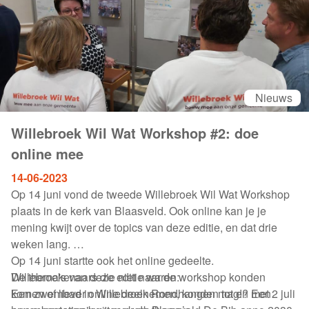
kerk uit het geheel gedistilleerd.
Nieuws
Willebroek Wil Wat Workshop #2: doe
online mee
14-06-2023
Op 14 juni vond de tweede Willebroek Wil Wat Workshop
plaats in de kerk van Blaasveld. Ook online kan je je
mening kwijt over de topics van deze editie, en dat drie
weken lang.
Op 14 juni startte ook het online gedeelte.
De thema's van deze editie waren:
Willebroekenaars die niet naar de workshop konden
Een zwembad in Willebroek Rondhangen mag!? Een
komen of liever online deelnemen, konden tot en met 2 juli