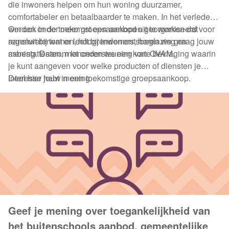
die inwoners helpen om hun woning duurzamer,
comfortabeler en betaalbaarder te maken. In het verleden
werden onder meer groepsaankopen georganiseerd voor
Om ook in de toekomst een aanbod uit te werken dat
regenwatertonnen, hoogrendementsbeglazing en
aansluit bij wat er leeft bij inwoners, horen we graag jouw
asbestattesten, met ondersteuning van OVAM.
mening. Daarom lanceren we een korte bevraging waarin
je kunt aangeven voor welke producten of diensten je
interesse hebt in een toekomstige groepsaankoop.
Deel hier jouw mening
Geef je mening over toegankelijkheid van
het buitenschools aanbod, gemeentelijke