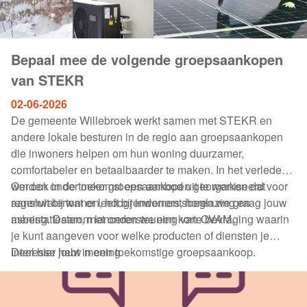
Bepaal mee de volgende groepsaankopen
van STEKR
02-06-2026
De gemeente Willebroek werkt samen met STEKR en
andere lokale besturen in de regio aan groepsaankopen
die inwoners helpen om hun woning duurzamer,
comfortabeler en betaalbaarder te maken. In het verleden
werden onder meer groepsaankopen georganiseerd voor
Om ook in de toekomst een aanbod uit te werken dat
regenwatertonnen, hoogrendementsbeglazing en
aansluit bij wat er leeft bij inwoners, horen we graag jouw
asbestattesten, met ondersteuning van OVAM.
mening. Daarom lanceren we een korte bevraging waarin
je kunt aangeven voor welke producten of diensten je
interesse hebt in een toekomstige groepsaankoop.
Deel hier jouw mening